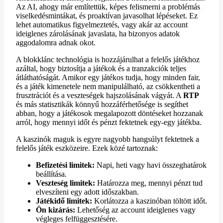
Az AI, ahogy már említettük, képes felismerni a problémás
viselkedésmintákat, és proaktívan javasolhat lépéseket. Ez
lehet automatikus figyelmeztetés, vagy akár az account
ideiglenes zárolásának javaslata, ha bizonyos adatok
aggodalomra adnak okot.
A blokklánc technológia is hozzájárulhat a felelős játékhoz
azáltal, hogy biztosítja a játékok és a tranzakciók teljes
átláthatóságát. Amikor egy játékos tudja, hogy minden fair,
és a játék kimenetele nem manipulálható, az csökkentheti a
frusztrációt és a veszteségek hajszolásának vágyát. A
RTP
és más statisztikák könnyű hozzáférhetősége is segíthet
abban, hogy a játékosok megalapozott döntéseket hozzanak
arról, hogy mennyi időt és pénzt fektetnek egy-egy játékba.
A kaszinók maguk is egyre nagyobb hangsúlyt fektetnek a
felelős játék eszközeire. Ezek közé tartoznak:
Befizetési limitek:
Napi, heti vagy havi összeghatárok
beállítása.
Veszteség limitek:
Határozza meg, mennyi pénzt tud
elveszíteni egy adott időszakban.
Játékidő limitek:
Korlátozza a kaszinóban töltött időt.
Ön kizárás:
Lehetőség az account ideiglenes vagy
végleges felfüggesztésére.