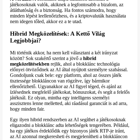
játékosoknak valók, akiknek a legfontosabb a bizalom, az
átláthatóság és a biztonság. Ha fontos számodra, hogy
minden lépést leellenőrizhess, és a kriptovaluták használata
nem idegen tőled, akkor ez a te utad.
Hibrid Megközelítések: A Kettő Világ
Legjobbjai?
Mi történik akkor, ha nem kell választani a két irányzat
között? Sok szakértő szerint a jövő a
hibrid
megközelítésekben
rejlik, ahol a blokklánc technológia
előnyei ötvöződnek az AI által nyújtott személyre szabással.
Gondoljunk csak bele: egy platform, ahol az összes játék
tisztessége blokkláncon van rögzítve, így bármikor
ellenőrizhető. Ugyanakkor az AI figyel téged, és ajánl az
ízlésednek megfelelő játékokat, bónuszokat, és segít a felelős
játéknál. Ez olyan, mintha egy intelligens személyi
asszisztens lenne melletted, aki ráadásul garanciát is ad arra,
hogy minden fair.
Egy ilyen hibrid rendszerben az AI segíthet a játékosoknak
eligazodni a blokklánc adta lehetőségek tengerében. Például,
ha egy játékos érdeklődik egy bizonyos játék RTP-je iránt,
az AI azonnal megkeresheti és megjelenítheti a blokkláncon