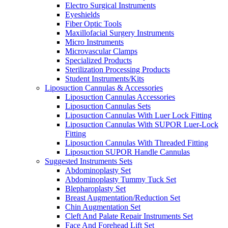
Electro Surgical Instruments
Eyeshields
Fiber Optic Tools
Maxillofacial Surgery Instruments
Micro Instruments
Microvascular Clamps
Specialized Products
Sterilization Processing Products
Student Instruments/Kits
Liposuction Cannulas & Accessories
Liposuction Cannulas Accessories
Liposuction Cannulas Sets
Liposuction Cannulas With Luer Lock Fitting
Liposuction Cannulas With SUPOR Luer-Lock
Fitting
Liposuction Cannulas With Threaded Fitting
Liposuction SUPOR Handle Cannulas
Suggested Instruments Sets
Abdominoplasty Set
Abdominoplasty Tummy Tuck Set
Blepharoplasty Set
Breast Augmentation/Reduction Set
Chin Augmentation Set
Cleft And Palate Repair Instruments Set
Face And Forehead Lift Set