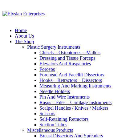
Home
About Us
The Shop
Plastic Surgery Instruments
Chisels – Osteotomes – Mallets
Dressing and Tissue Forceps
Elevators And Raspatories
Forceps
Forehead And Facelift Dissectors
Hooks – Retractors – Dissectors
Measuring And Marking Instruments
Needle Holders
Pin And Wire Instruments
Rasps – Files – Cartilage Instruments
Scalpel Handles / Knives / Markers
Scissors
Self-Retaining Retractors
Suction Tubes
Miscellaneous Products
Breast Dissectors And Spreaders