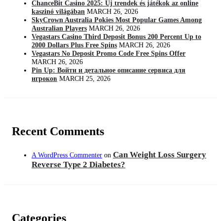
ChanceBit Casino 2025: Új trendek és játékok az online
kaszinó világában
MARCH 26, 2026
SkyCrown Australia Pokies Most Popular Games Among
Australian Players
MARCH 26, 2026
Vegastars Casino Third Deposit Bonus 200 Percent Up to
2000 Dollars Plus Free Spins
MARCH 26, 2026
Vegastars No Deposit Promo Code Free Spins Offer
MARCH 26, 2026
Pin Up: Войти и детальное описание сервиса для
игроков
MARCH 25, 2026
Recent Comments
Can Weight Loss Surgery
A WordPress Commenter
on
Reverse Type 2 Diabetes?
Categories