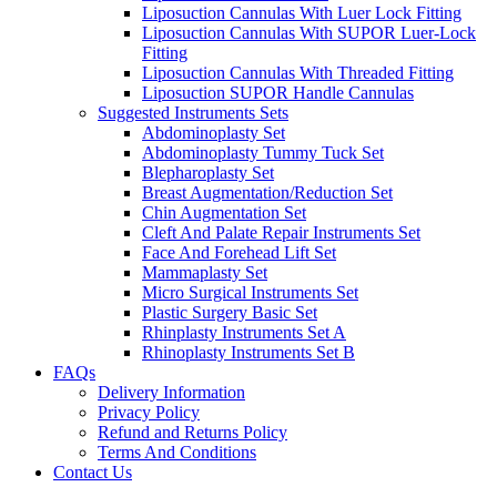
Liposuction Cannulas With Luer Lock Fitting
Liposuction Cannulas With SUPOR Luer-Lock
Fitting
Liposuction Cannulas With Threaded Fitting
Liposuction SUPOR Handle Cannulas
Suggested Instruments Sets
Abdominoplasty Set
Abdominoplasty Tummy Tuck Set
Blepharoplasty Set
Breast Augmentation/Reduction Set
Chin Augmentation Set
Cleft And Palate Repair Instruments Set
Face And Forehead Lift Set
Mammaplasty Set
Micro Surgical Instruments Set
Plastic Surgery Basic Set
Rhinplasty Instruments Set A
Rhinoplasty Instruments Set B
FAQs
Delivery Information
Privacy Policy
Refund and Returns Policy
Terms And Conditions
Contact Us