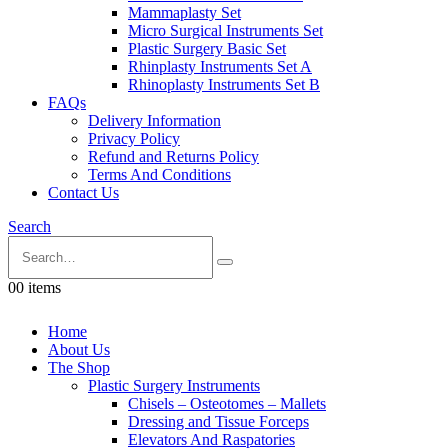
Mammaplasty Set
Micro Surgical Instruments Set
Plastic Surgery Basic Set
Rhinplasty Instruments Set A
Rhinoplasty Instruments Set B
FAQs
Delivery Information
Privacy Policy
Refund and Returns Policy
Terms And Conditions
Contact Us
Search
0
0 items
Home
About Us
The Shop
Plastic Surgery Instruments
Chisels – Osteotomes – Mallets
Dressing and Tissue Forceps
Elevators And Raspatories