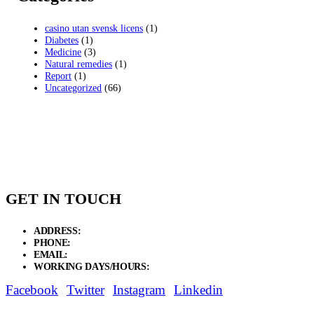
casino utan svensk licens
(1)
Diabetes
(1)
Medicine
(3)
Natural remedies
(1)
Report
(1)
Uncategorized
(66)
GET IN TOUCH
ADDRESS:
New Grain Market, Suit # 33 Sialkot 51310 Pakistan.
PHONE:
+92 311 1108686 - +92 311 1138686
EMAIL:
sales@elysianentr.com
WORKING DAYS/HOURS:
Mon - Sat / 9:00 AM - 8:00 PM
Facebook
Twitter
Instagram
Linkedin