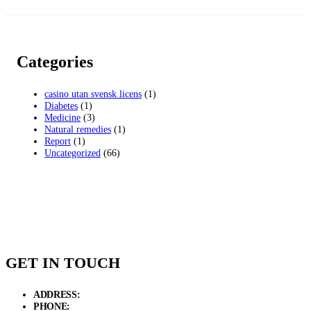
Categories
casino utan svensk licens
(1)
Diabetes
(1)
Medicine
(3)
Natural remedies
(1)
Report
(1)
Uncategorized
(66)
GET IN TOUCH
ADDRESS:
New Grain Market, Suit # 33 Sialkot 51310 Pakistan.
PHONE:
+92 311 1108686 - +92 311 1138686