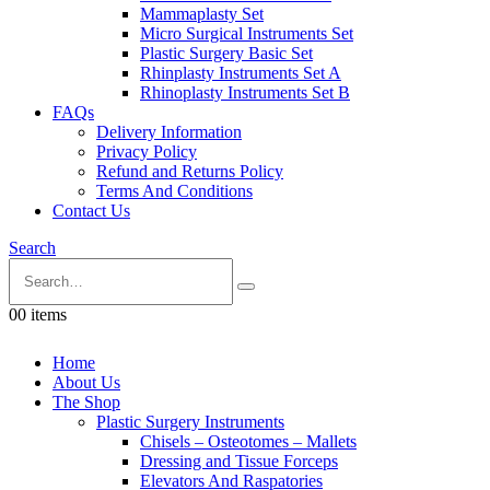
Mammaplasty Set
Micro Surgical Instruments Set
Plastic Surgery Basic Set
Rhinplasty Instruments Set A
Rhinoplasty Instruments Set B
FAQs
Delivery Information
Privacy Policy
Refund and Returns Policy
Terms And Conditions
Contact Us
Search
0
0 items
Home
About Us
The Shop
Plastic Surgery Instruments
Chisels – Osteotomes – Mallets
Dressing and Tissue Forceps
Elevators And Raspatories