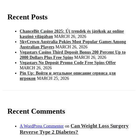
Recent Posts
ChanceBit Casino 2025: Új trendek és játékok az online
kaszinó világában
MARCH 26, 2026
SkyCrown Australia Pokies Most Popular Games Among
Australian Players
MARCH 26, 2026
Vegastars Casino Third Deposit Bonus 200 Percent Up to
2000 Dollars Plus Free Spins
MARCH 26, 2026
Vegastars No Deposit Promo Code Free Spins Offer
MARCH 26, 2026
Pin Up: Войти и детальное описание сервиса для
игроков
MARCH 25, 2026
Recent Comments
Can Weight Loss Surgery
A WordPress Commenter
on
Reverse Type 2 Diabetes?