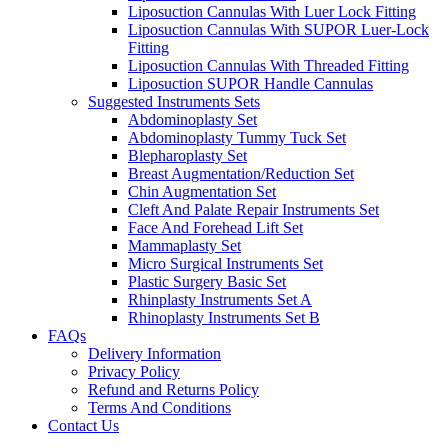
Liposuction Cannulas With Luer Lock Fitting
Liposuction Cannulas With SUPOR Luer-Lock
Fitting
Liposuction Cannulas With Threaded Fitting
Liposuction SUPOR Handle Cannulas
Suggested Instruments Sets
Abdominoplasty Set
Abdominoplasty Tummy Tuck Set
Blepharoplasty Set
Breast Augmentation/Reduction Set
Chin Augmentation Set
Cleft And Palate Repair Instruments Set
Face And Forehead Lift Set
Mammaplasty Set
Micro Surgical Instruments Set
Plastic Surgery Basic Set
Rhinplasty Instruments Set A
Rhinoplasty Instruments Set B
FAQs
Delivery Information
Privacy Policy
Refund and Returns Policy
Terms And Conditions
Contact Us