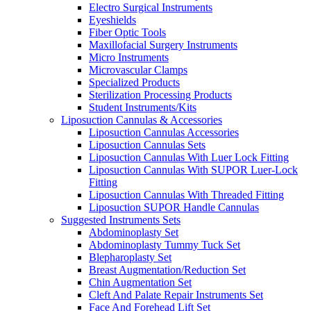
Electro Surgical Instruments
Eyeshields
Fiber Optic Tools
Maxillofacial Surgery Instruments
Micro Instruments
Microvascular Clamps
Specialized Products
Sterilization Processing Products
Student Instruments/Kits
Liposuction Cannulas & Accessories
Liposuction Cannulas Accessories
Liposuction Cannulas Sets
Liposuction Cannulas With Luer Lock Fitting
Liposuction Cannulas With SUPOR Luer-Lock
Fitting
Liposuction Cannulas With Threaded Fitting
Liposuction SUPOR Handle Cannulas
Suggested Instruments Sets
Abdominoplasty Set
Abdominoplasty Tummy Tuck Set
Blepharoplasty Set
Breast Augmentation/Reduction Set
Chin Augmentation Set
Cleft And Palate Repair Instruments Set
Face And Forehead Lift Set