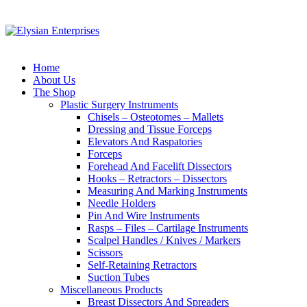
Home
About Us
The Shop
Plastic Surgery Instruments
Chisels – Osteotomes – Mallets
Dressing and Tissue Forceps
Elevators And Raspatories
Forceps
Forehead And Facelift Dissectors
Hooks – Retractors – Dissectors
Measuring And Marking Instruments
Needle Holders
Pin And Wire Instruments
Rasps – Files – Cartilage Instruments
Scalpel Handles / Knives / Markers
Scissors
Self-Retaining Retractors
Suction Tubes
Miscellaneous Products
Breast Dissectors And Spreaders