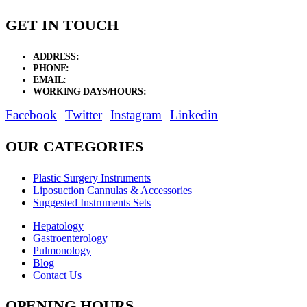
GET IN TOUCH
ADDRESS:
New Grain Market, Suit # 33 Sialkot 51310 Pakistan.
PHONE:
+92 311 1108686 - +92 311 1138686
EMAIL:
sales@elysianentr.com
WORKING DAYS/HOURS:
Mon - Sat / 9:00 AM - 8:00 PM
Facebook
Twitter
Instagram
Linkedin
OUR CATEGORIES
Plastic Surgery Instruments
Liposuction Cannulas & Accessories
Suggested Instruments Sets
Hepatology
Gastroenterology
Pulmonology
Blog
Contact Us
OPENING HOURS