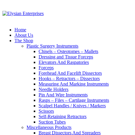
Home
About Us
The Shop
Plastic Surgery Instruments
Chisels – Osteotomes – Mallets
Dressing and Tissue Forceps
Elevators And Raspatories
Forceps
Forehead And Facelift Dissectors
Hooks – Retractors – Dissectors
Measuring And Marking Instruments
Needle Holders
Pin And Wire Instruments
Rasps – Files – Cartilage Instruments
Scalpel Handles / Knives / Markers
Scissors
Self-Retaining Retractors
Suction Tubes
Miscellaneous Products
Breast Dissectors And Spreaders