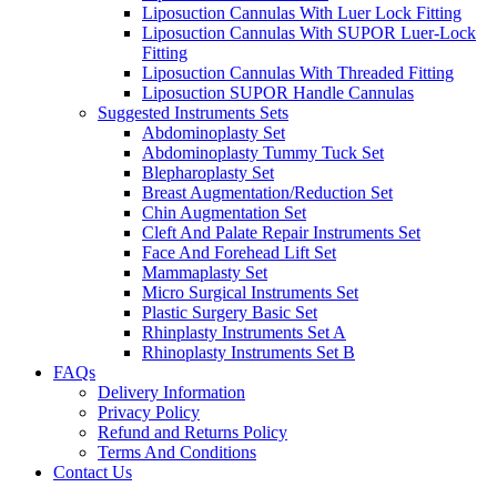
Liposuction Cannulas With Luer Lock Fitting
Liposuction Cannulas With SUPOR Luer-Lock
Fitting
Liposuction Cannulas With Threaded Fitting
Liposuction SUPOR Handle Cannulas
Suggested Instruments Sets
Abdominoplasty Set
Abdominoplasty Tummy Tuck Set
Blepharoplasty Set
Breast Augmentation/Reduction Set
Chin Augmentation Set
Cleft And Palate Repair Instruments Set
Face And Forehead Lift Set
Mammaplasty Set
Micro Surgical Instruments Set
Plastic Surgery Basic Set
Rhinplasty Instruments Set A
Rhinoplasty Instruments Set B
FAQs
Delivery Information
Privacy Policy
Refund and Returns Policy
Terms And Conditions
Contact Us