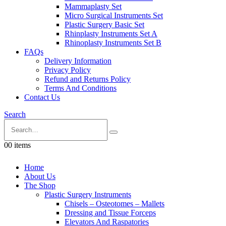
Mammaplasty Set
Micro Surgical Instruments Set
Plastic Surgery Basic Set
Rhinplasty Instruments Set A
Rhinoplasty Instruments Set B
FAQs
Delivery Information
Privacy Policy
Refund and Returns Policy
Terms And Conditions
Contact Us
Search
0
0 items
Home
About Us
The Shop
Plastic Surgery Instruments
Chisels – Osteotomes – Mallets
Dressing and Tissue Forceps
Elevators And Raspatories