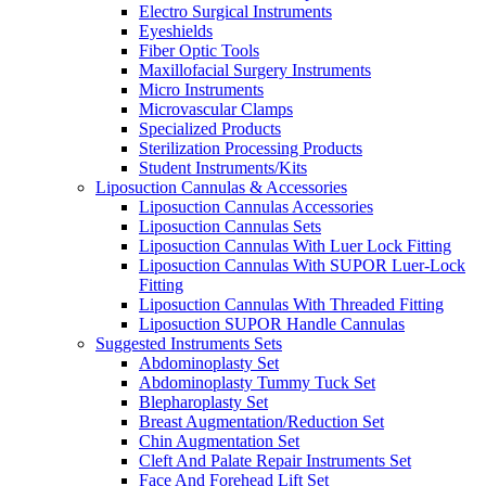
Electro Surgical Instruments
Eyeshields
Fiber Optic Tools
Maxillofacial Surgery Instruments
Micro Instruments
Microvascular Clamps
Specialized Products
Sterilization Processing Products
Student Instruments/Kits
Liposuction Cannulas & Accessories
Liposuction Cannulas Accessories
Liposuction Cannulas Sets
Liposuction Cannulas With Luer Lock Fitting
Liposuction Cannulas With SUPOR Luer-Lock
Fitting
Liposuction Cannulas With Threaded Fitting
Liposuction SUPOR Handle Cannulas
Suggested Instruments Sets
Abdominoplasty Set
Abdominoplasty Tummy Tuck Set
Blepharoplasty Set
Breast Augmentation/Reduction Set
Chin Augmentation Set
Cleft And Palate Repair Instruments Set
Face And Forehead Lift Set