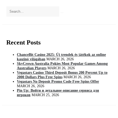
Recent Posts
ChanceBit Casino 2025: Új trendek és játékok az online
kaszinó világában
MARCH 26, 2026
SkyCrown Australia Pokies Most Popular Games Among
Australian Players
MARCH 26, 2026
Vegastars Casino Third Deposit Bonus 200 Percent Up to
2000 Dollars Plus Free Spins
MARCH 26, 2026
Vegastars No Deposit Promo Code Free Spins Offer
MARCH 26, 2026
Pin Up: Войти и детальное описание сервиса для
игроков
MARCH 25, 2026