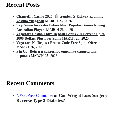
Recent Posts
ChanceBit Casino 2025: Új trendek és játékok az online
kaszinó világában
MARCH 26, 2026
SkyCrown Australia Pokies Most Popular Games Among
Australian Players
MARCH 26, 2026
Vegastars Casino Third Deposit Bonus 200 Percent Up to
2000 Dollars Plus Free Spins
MARCH 26, 2026
Vegastars No Deposit Promo Code Free Spins Offer
MARCH 26, 2026
Pin Up: Войти и детальное описание сервиса для
игроков
MARCH 25, 2026
Recent Comments
Can Weight Loss Surgery
A WordPress Commenter
on
Reverse Type 2 Diabetes?