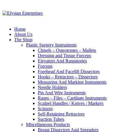
Home
About Us
The Shop
Plastic Surgery Instruments
Chisels – Osteotomes – Mallets
Dressing and Tissue Forceps
Elevators And Raspatories
Forceps
Forehead And Facelift Dissectors
Hooks – Retractors – Dissectors
Measuring And Marking Instruments
Needle Holders
Pin And Wire Instruments
Rasps – Files – Cartilage Instruments
Scalpel Handles / Knives / Markers
Scissors
Self-Retaining Retractors
Suction Tubes
Miscellaneous Products
Breast Dissectors And Spreaders