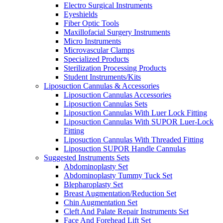
Electro Surgical Instruments
Eyeshields
Fiber Optic Tools
Maxillofacial Surgery Instruments
Micro Instruments
Microvascular Clamps
Specialized Products
Sterilization Processing Products
Student Instruments/Kits
Liposuction Cannulas & Accessories
Liposuction Cannulas Accessories
Liposuction Cannulas Sets
Liposuction Cannulas With Luer Lock Fitting
Liposuction Cannulas With SUPOR Luer-Lock
Fitting
Liposuction Cannulas With Threaded Fitting
Liposuction SUPOR Handle Cannulas
Suggested Instruments Sets
Abdominoplasty Set
Abdominoplasty Tummy Tuck Set
Blepharoplasty Set
Breast Augmentation/Reduction Set
Chin Augmentation Set
Cleft And Palate Repair Instruments Set
Face And Forehead Lift Set