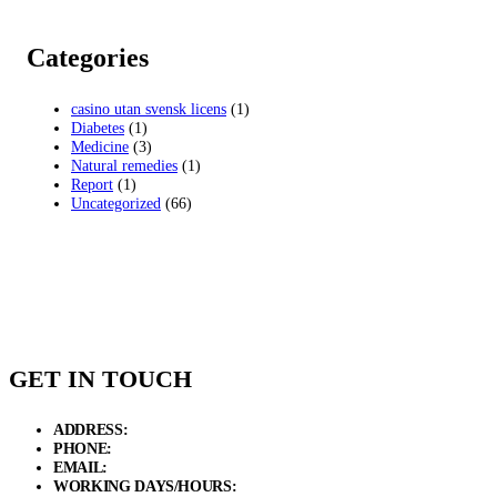
Categories
casino utan svensk licens
(1)
Diabetes
(1)
Medicine
(3)
Natural remedies
(1)
Report
(1)
Uncategorized
(66)
GET IN TOUCH
ADDRESS:
New Grain Market, Suit # 33 Sialkot 51310 Pakistan.
PHONE:
+92 311 1108686 - +92 311 1138686
EMAIL:
sales@elysianentr.com
WORKING DAYS/HOURS:
Mon - Sat / 9:00 AM - 8:00 PM