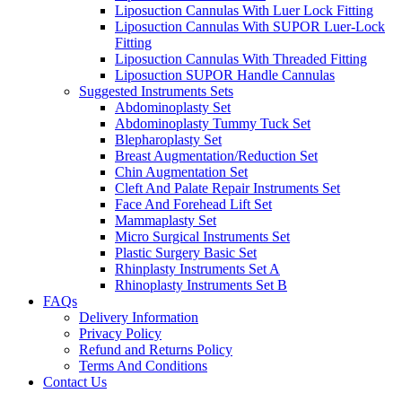
Liposuction Cannulas With Luer Lock Fitting
Liposuction Cannulas With SUPOR Luer-Lock
Fitting
Liposuction Cannulas With Threaded Fitting
Liposuction SUPOR Handle Cannulas
Suggested Instruments Sets
Abdominoplasty Set
Abdominoplasty Tummy Tuck Set
Blepharoplasty Set
Breast Augmentation/Reduction Set
Chin Augmentation Set
Cleft And Palate Repair Instruments Set
Face And Forehead Lift Set
Mammaplasty Set
Micro Surgical Instruments Set
Plastic Surgery Basic Set
Rhinplasty Instruments Set A
Rhinoplasty Instruments Set B
FAQs
Delivery Information
Privacy Policy
Refund and Returns Policy
Terms And Conditions
Contact Us