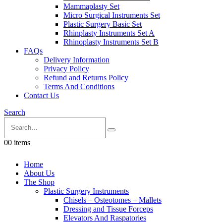
Mammaplasty Set
Micro Surgical Instruments Set
Plastic Surgery Basic Set
Rhinplasty Instruments Set A
Rhinoplasty Instruments Set B
FAQs
Delivery Information
Privacy Policy
Refund and Returns Policy
Terms And Conditions
Contact Us
Search
0
0 items
Home
About Us
The Shop
Plastic Surgery Instruments
Chisels – Osteotomes – Mallets
Dressing and Tissue Forceps
Elevators And Raspatories