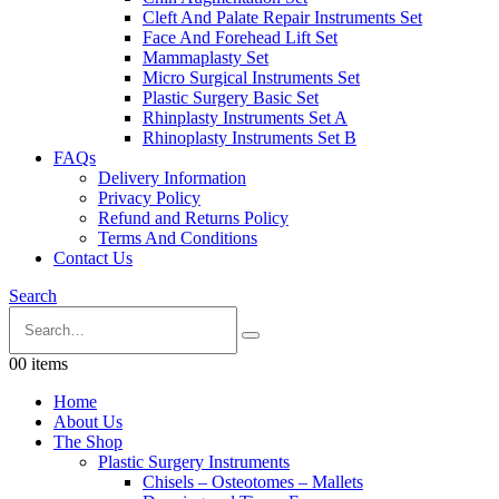
Cleft And Palate Repair Instruments Set
Face And Forehead Lift Set
Mammaplasty Set
Micro Surgical Instruments Set
Plastic Surgery Basic Set
Rhinplasty Instruments Set A
Rhinoplasty Instruments Set B
FAQs
Delivery Information
Privacy Policy
Refund and Returns Policy
Terms And Conditions
Contact Us
Search
0
0 items
Home
About Us
The Shop
Plastic Surgery Instruments
Chisels – Osteotomes – Mallets