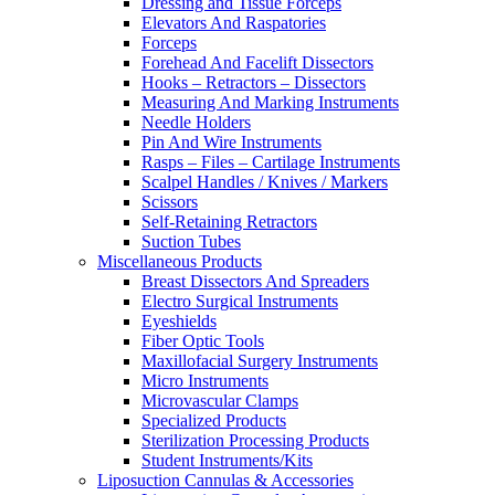
Dressing and Tissue Forceps
Elevators And Raspatories
Forceps
Forehead And Facelift Dissectors
Hooks – Retractors – Dissectors
Measuring And Marking Instruments
Needle Holders
Pin And Wire Instruments
Rasps – Files – Cartilage Instruments
Scalpel Handles / Knives / Markers
Scissors
Self-Retaining Retractors
Suction Tubes
Miscellaneous Products
Breast Dissectors And Spreaders
Electro Surgical Instruments
Eyeshields
Fiber Optic Tools
Maxillofacial Surgery Instruments
Micro Instruments
Microvascular Clamps
Specialized Products
Sterilization Processing Products
Student Instruments/Kits
Liposuction Cannulas & Accessories