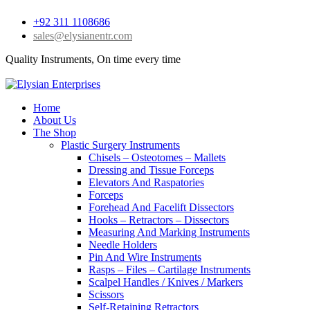
+92 311 1108686
sales@elysianentr.com
Quality Instruments, On time every time
Home
About Us
The Shop
Plastic Surgery Instruments
Chisels – Osteotomes – Mallets
Dressing and Tissue Forceps
Elevators And Raspatories
Forceps
Forehead And Facelift Dissectors
Hooks – Retractors – Dissectors
Measuring And Marking Instruments
Needle Holders
Pin And Wire Instruments
Rasps – Files – Cartilage Instruments
Scalpel Handles / Knives / Markers
Scissors
Self-Retaining Retractors