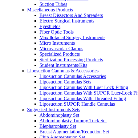
Suction Tubes
Miscellaneous Products
Breast Dissectors And Spreaders
Electro Surgical Instruments
Eyeshields
Fiber Optic Tools
Maxillofacial Surgery Instruments
Micro Instruments
Microvascular Clamps
Specialized Products
Sterilization Processing Products
Student Instruments/Kits
Liposuction Cannulas & Accessories
Liposuction Cannulas Accessories
Liposuction Cannulas Sets
Liposuction Cannulas With Luer Lock Fitting
Liposuction Cannulas With SUPOR Luer-Lock Fit
Liposuction Cannulas With Threaded Fitting
Liposuction SUPOR Handle Cannulas
Suggested Instruments Sets
Abdominoplasty Set
Abdominoplasty Tummy Tuck Set
Blepharoplasty Set
Breast Augmentation/Reduction Set
Chin Augmentation Set