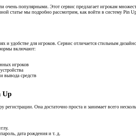
али очень популярными. Этот сервис предлагает игрокам множес
ой статье мы подробно рассмотрим, как войти в систему Pin Up
ниях и удобстве для игроков. Сервис отличается стильным дизай
формы включают:
янных игроков
устройства
и вывода средств
n Up
уру регистрации. Она достаточно проста и занимает всего неск
глу.
ароль, дата рождения и т. д.