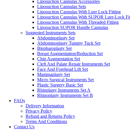
Liposuction Cannulas Accessories
Liposuction Cannulas Sets
Liposuction Cannulas With Luer Lock Fitting
Liposuction Cannulas With SUPOR Luer-Lock Fit
Liposuction Cannulas With Threaded Fitting
Liposuction SUPOR Handle Cannulas
Suggested Instruments Sets
Abdominoplasty Set
Abdominoplasty Tummy Tuck Set
Blepharoplasty Set
Breast Augmentation/Reduction Set
Chin Augmentation Set
Cleft And Palate Repair Instruments Set
Face And Forehead Lift Set
Mammaplasty Set
Micro Surgical Instruments Set
Plastic Surgery Basic Set
Rhinplasty Instruments Set A
Rhinoplasty Instruments Set B
FAQs
Delivery Information
Privacy Policy
Refund and Returns Policy
Terms And Conditions
Contact Us