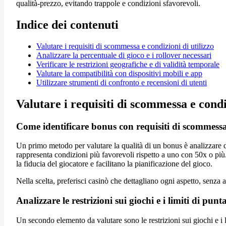
qualità-prezzo, evitando trappole e condizioni sfavorevoli.
Indice dei contenuti
Valutare i requisiti di scommessa e condizioni di utilizzo
Analizzare la percentuale di gioco e i rollover necessari
Verificare le restrizioni geografiche e di validità temporale
Valutare la compatibilità con dispositivi mobili e app
Utilizzare strumenti di confronto e recensioni di utenti
Valutare i requisiti di scommessa e condi
Come identificare bonus con requisiti di scommessa
Un primo metodo per valutare la qualità di un bonus è analizzare 
rappresenta condizioni più favorevoli rispetto a uno con 50x o più
la fiducia del giocatore e facilitano la pianificazione del gioco.
Nella scelta, preferisci casinò che dettagliano ogni aspetto, senz
Analizzare le restrizioni sui giochi e i limiti di punt
Un secondo elemento da valutare sono le restrizioni sui giochi e i l