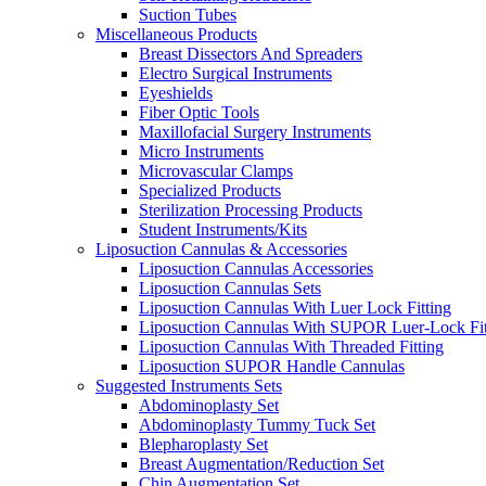
Suction Tubes
Miscellaneous Products
Breast Dissectors And Spreaders
Electro Surgical Instruments
Eyeshields
Fiber Optic Tools
Maxillofacial Surgery Instruments
Micro Instruments
Microvascular Clamps
Specialized Products
Sterilization Processing Products
Student Instruments/Kits
Liposuction Cannulas & Accessories
Liposuction Cannulas Accessories
Liposuction Cannulas Sets
Liposuction Cannulas With Luer Lock Fitting
Liposuction Cannulas With SUPOR Luer-Lock Fit
Liposuction Cannulas With Threaded Fitting
Liposuction SUPOR Handle Cannulas
Suggested Instruments Sets
Abdominoplasty Set
Abdominoplasty Tummy Tuck Set
Blepharoplasty Set
Breast Augmentation/Reduction Set
Chin Augmentation Set