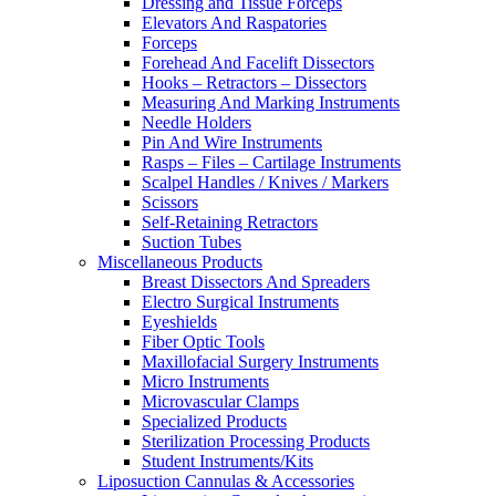
Dressing and Tissue Forceps
Elevators And Raspatories
Forceps
Forehead And Facelift Dissectors
Hooks – Retractors – Dissectors
Measuring And Marking Instruments
Needle Holders
Pin And Wire Instruments
Rasps – Files – Cartilage Instruments
Scalpel Handles / Knives / Markers
Scissors
Self-Retaining Retractors
Suction Tubes
Miscellaneous Products
Breast Dissectors And Spreaders
Electro Surgical Instruments
Eyeshields
Fiber Optic Tools
Maxillofacial Surgery Instruments
Micro Instruments
Microvascular Clamps
Specialized Products
Sterilization Processing Products
Student Instruments/Kits
Liposuction Cannulas & Accessories