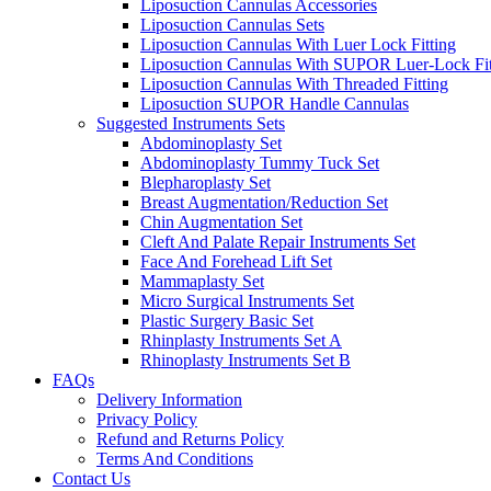
Liposuction Cannulas Accessories
Liposuction Cannulas Sets
Liposuction Cannulas With Luer Lock Fitting
Liposuction Cannulas With SUPOR Luer-Lock Fit
Liposuction Cannulas With Threaded Fitting
Liposuction SUPOR Handle Cannulas
Suggested Instruments Sets
Abdominoplasty Set
Abdominoplasty Tummy Tuck Set
Blepharoplasty Set
Breast Augmentation/Reduction Set
Chin Augmentation Set
Cleft And Palate Repair Instruments Set
Face And Forehead Lift Set
Mammaplasty Set
Micro Surgical Instruments Set
Plastic Surgery Basic Set
Rhinplasty Instruments Set A
Rhinoplasty Instruments Set B
FAQs
Delivery Information
Privacy Policy
Refund and Returns Policy
Terms And Conditions
Contact Us