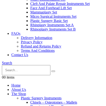
Cleft And Palate Repair Instruments Set
Face And Forehead Lift Set
Mammaplasty Set
Micro Surgical Instruments Set
Plastic Surgery Basic Set
Rhinplasty Instruments Set A
Rhinoplasty Instruments Set B
FAQs
Delivery Information
Privacy Policy
Refund and Returns Policy
Terms And Conditions
Contact Us
Search
0
0 items
Home
About Us
The Shop
Plastic Surgery Instruments
Chisels – Osteotomes – Mallets