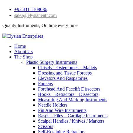
+92 311 1108686
sales@elysianentr.com
Quality Instruments, On time every time
Home
About Us
The Shop
Plastic Surgery Instruments
Chisels – Osteotomes – Mallets
Dressing and Tissue Forceps
Elevators And Raspatories
Forceps
Forehead And Facelift Dissectors
Hooks – Retractors – Dissectors
Measuring And Marking Instruments
Needle Holders
Pin And Wire Instruments
Rasps – Files – Cartilage Instruments
Scalpel Handles / Knives / Markers
Scissors
Self-Retaining Retractors