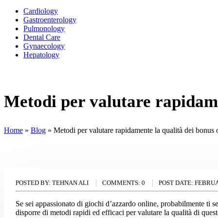
Cardiology
Gastroenterology
Pulmonology
Dental Care
Gynaecology
Hepatology
Metodi per valutare rapidamen
Home
»
Blog
»
Metodi per valutare rapidamente la qualità dei bonus of
POSTED BY:
TEHNAN ALI
COMMENTS:
0
POST DATE:
FEBRUA
Se sei appassionato di giochi d’azzardo online, probabilmente ti sei
disporre di metodi rapidi ed efficaci per valutare la qualità di ques