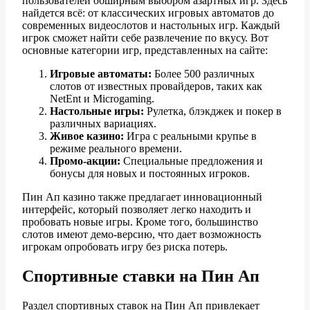
пользователей обширным выбором азартных игр. Здесь
найдется всё: от классических игровых автоматов до
современных видеослотов и настольных игр. Каждый
игрок сможет найти себе развлечение по вкусу. Вот
основные категории игр, представленных на сайте:
Игровые автоматы:
Более 500 различных
слотов от известных провайдеров, таких как
NetEnt и Microgaming.
Настольные игры:
Рулетка, блэкджек и покер в
различных вариациях.
Живое казино:
Игра с реальными крупье в
режиме реального времени.
Промо-акции:
Специальные предложения и
бонусы для новых и постоянных игроков.
Пин Ап казино также предлагает инновационный
интерфейс, который позволяет легко находить и
пробовать новые игры. Кроме того, большинство
слотов имеют демо-версию, что дает возможность
игрокам опробовать игру без риска потерь.
Спортивные ставки на Пин Ап
Раздел спортивных ставок на Пин Ап привлекает