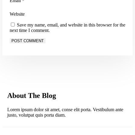
Email
*
Website
Save my name, email, and website in this browser for the
next time I comment.
About The Blog
Lorem ipsum dolor sit amet, conse elit porta. Vestibulum ante
justo, volutpat quis porta diam.