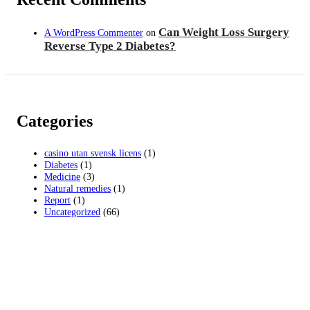
Can Weight Loss Surgery
A WordPress Commenter
on
Reverse Type 2 Diabetes?
Categories
casino utan svensk licens
(1)
Diabetes
(1)
Medicine
(3)
Natural remedies
(1)
Report
(1)
Uncategorized
(66)