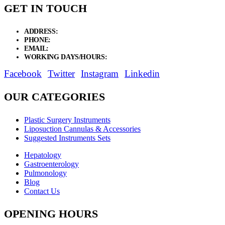
GET IN TOUCH
ADDRESS:
New Grain Market, Suit # 33 Sialkot 51310 Pakistan.
PHONE:
+92 311 1108686 - +92 311 1138686
EMAIL:
sales@elysianentr.com
WORKING DAYS/HOURS:
Mon - Sat / 9:00 AM - 8:00 PM
Facebook
Twitter
Instagram
Linkedin
OUR CATEGORIES
Plastic Surgery Instruments
Liposuction Cannulas & Accessories
Suggested Instruments Sets
Hepatology
Gastroenterology
Pulmonology
Blog
Contact Us
OPENING HOURS