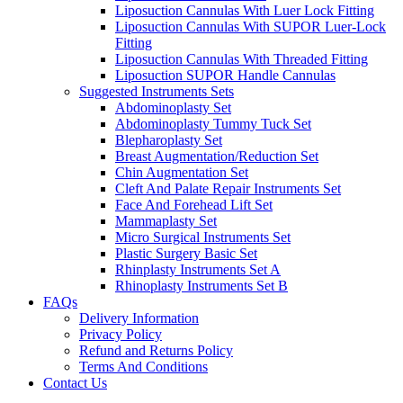
Liposuction Cannulas With Luer Lock Fitting
Liposuction Cannulas With SUPOR Luer-Lock
Fitting
Liposuction Cannulas With Threaded Fitting
Liposuction SUPOR Handle Cannulas
Suggested Instruments Sets
Abdominoplasty Set
Abdominoplasty Tummy Tuck Set
Blepharoplasty Set
Breast Augmentation/Reduction Set
Chin Augmentation Set
Cleft And Palate Repair Instruments Set
Face And Forehead Lift Set
Mammaplasty Set
Micro Surgical Instruments Set
Plastic Surgery Basic Set
Rhinplasty Instruments Set A
Rhinoplasty Instruments Set B
FAQs
Delivery Information
Privacy Policy
Refund and Returns Policy
Terms And Conditions
Contact Us