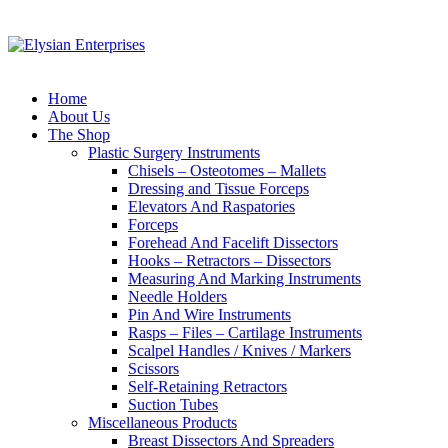
Home
About Us
The Shop
Plastic Surgery Instruments
Chisels – Osteotomes – Mallets
Dressing and Tissue Forceps
Elevators And Raspatories
Forceps
Forehead And Facelift Dissectors
Hooks – Retractors – Dissectors
Measuring And Marking Instruments
Needle Holders
Pin And Wire Instruments
Rasps – Files – Cartilage Instruments
Scalpel Handles / Knives / Markers
Scissors
Self-Retaining Retractors
Suction Tubes
Miscellaneous Products
Breast Dissectors And Spreaders