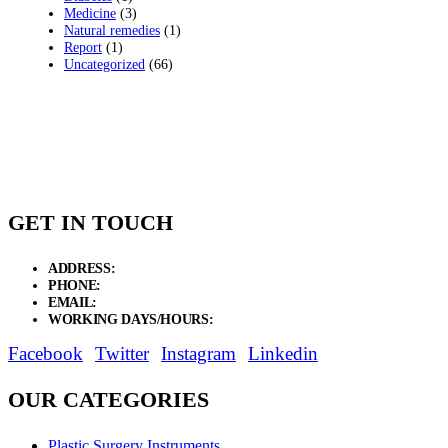
Medicine
(3)
Natural remedies
(1)
Report
(1)
Uncategorized
(66)
GET IN TOUCH
ADDRESS:
New Grain Market, Suit # 33 Sialkot 51310 Pakistan.
PHONE:
+92 311 1108686 - +92 311 1138686
EMAIL:
sales@elysianentr.com
WORKING DAYS/HOURS:
Mon - Sat / 9:00 AM - 8:00 PM
Facebook
Twitter
Instagram
Linkedin
OUR CATEGORIES
Plastic Surgery Instruments