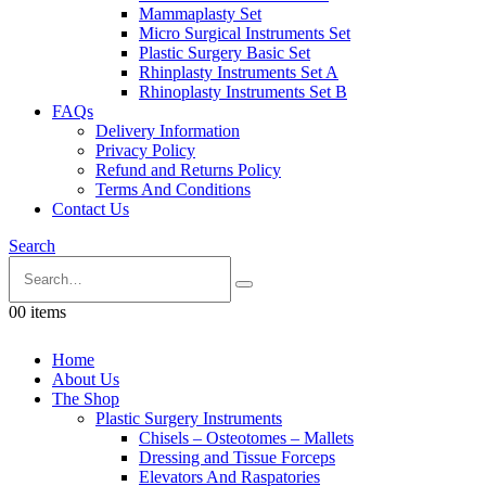
Mammaplasty Set
Micro Surgical Instruments Set
Plastic Surgery Basic Set
Rhinplasty Instruments Set A
Rhinoplasty Instruments Set B
FAQs
Delivery Information
Privacy Policy
Refund and Returns Policy
Terms And Conditions
Contact Us
Search
0
0 items
Home
About Us
The Shop
Plastic Surgery Instruments
Chisels – Osteotomes – Mallets
Dressing and Tissue Forceps
Elevators And Raspatories