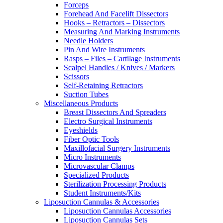
Forceps
Forehead And Facelift Dissectors
Hooks – Retractors – Dissectors
Measuring And Marking Instruments
Needle Holders
Pin And Wire Instruments
Rasps – Files – Cartilage Instruments
Scalpel Handles / Knives / Markers
Scissors
Self-Retaining Retractors
Suction Tubes
Miscellaneous Products
Breast Dissectors And Spreaders
Electro Surgical Instruments
Eyeshields
Fiber Optic Tools
Maxillofacial Surgery Instruments
Micro Instruments
Microvascular Clamps
Specialized Products
Sterilization Processing Products
Student Instruments/Kits
Liposuction Cannulas & Accessories
Liposuction Cannulas Accessories
Liposuction Cannulas Sets