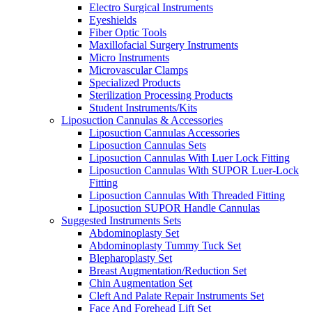
Electro Surgical Instruments
Eyeshields
Fiber Optic Tools
Maxillofacial Surgery Instruments
Micro Instruments
Microvascular Clamps
Specialized Products
Sterilization Processing Products
Student Instruments/Kits
Liposuction Cannulas & Accessories
Liposuction Cannulas Accessories
Liposuction Cannulas Sets
Liposuction Cannulas With Luer Lock Fitting
Liposuction Cannulas With SUPOR Luer-Lock
Fitting
Liposuction Cannulas With Threaded Fitting
Liposuction SUPOR Handle Cannulas
Suggested Instruments Sets
Abdominoplasty Set
Abdominoplasty Tummy Tuck Set
Blepharoplasty Set
Breast Augmentation/Reduction Set
Chin Augmentation Set
Cleft And Palate Repair Instruments Set
Face And Forehead Lift Set