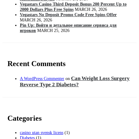
Vegastars Casino Third Deposit Bonus 200 Percent Up to
2000 Dollars Plus Free Spins
MARCH 26, 2026
Vegastars No Deposit Promo Code Free Spins Offer
MARCH 26, 2026
Pin Up: Войти и детальное описание сервиса для
игроков
MARCH 25, 2026
Recent Comments
Can Weight Loss Surgery
A WordPress Commenter
on
Reverse Type 2 Diabetes?
Categories
casino utan svensk licens
(1)
Diabetes
(1)